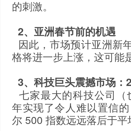
的刺激。
2、亚洲春节前的机遇
因此，市场预计亚洲新年
格将进一步上涨，这可能
3、科技巨头震撼市场：20
七家最大的科技公司（也称
年实现了令人难以置信的 
尔 500 指数远远落后于