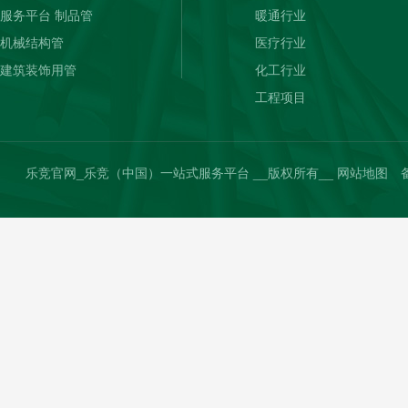
服务平台 制品管
暖通行业
机械结构管
医疗行业
建筑装饰用管
化工行业
工程项目
乐竞官网_乐竞（中国）一站式服务平台 __版权所有__
网站地图
备