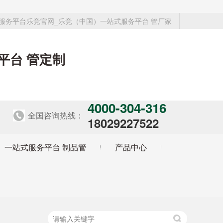
服务平台乐竞官网_乐竞（中国）一站式服务平台 管厂家
平台 管定制
4000-304-316
全国咨询热线：
18029227522
）一站式服务平台 制品管
产品中心