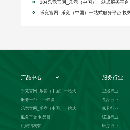
产品中心
服务行业
乐竞官网_乐竞（中国）一站式
卫浴行业
服务平台 工业焊管
食品行业
乐竞官网_乐竞（中国）一站式
家具行业
服务平台 制品管
暖通行业
机械结构管
医疗行业