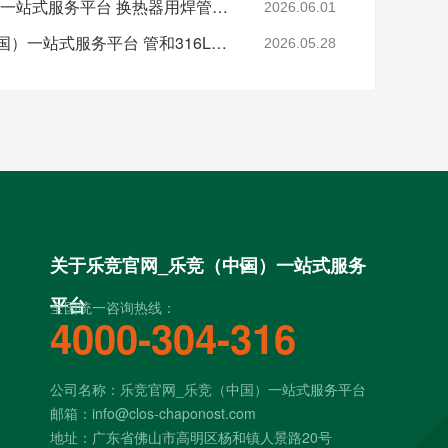
乐竞官网_乐竞（中国）一站式服务平台 换热器用焊管还是铜管比较好
2026.06.01
304乐竞官网_乐竞（中国）一站式服务平台 管和316L有什么区别？
2026.05.28
关于乐竞官网_乐竞（中国）一站式服务
平台
全国统一咨询热线：
4000-304-316
公司名称：乐竞官网_乐竞（中国）一站式服务平台
邮箱：info@clos-chaponost.com
地址：广东省佛山市高明区杨和镇人景路20号