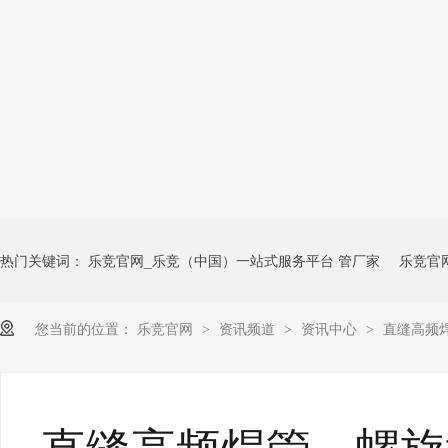
热门关键词：
乐竞官网_乐竞（中国）一站式服务平台 管厂家
乐竞官
您当前的位置：
乐竞官网
资讯频道
资讯中心
直缝高频
>
>
>
乐竞官网_乐竞（中国）一站式服务平台 工业管
直缝高频焊管、螺旋