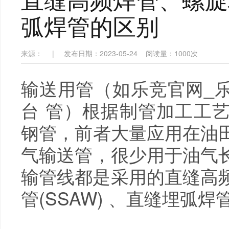
弧焊管的区别
来源：
|
发布日期：2023-05-24
阅读量：
1000
次
输送用管（如乐竞官网_
台 管）根据制管加工工
钢管，前者大量应用在油
气输送管，很少用于油气
输管线都是采用的直缝高频
管(SSAW) 、直缝埋弧焊管