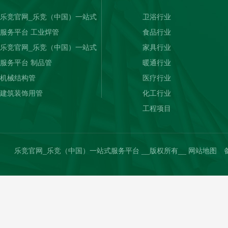
乐竞官网_乐竞（中国）一站式
卫浴行业
服务平台 工业焊管
食品行业
乐竞官网_乐竞（中国）一站式
家具行业
服务平台 制品管
暖通行业
机械结构管
医疗行业
建筑装饰用管
化工行业
工程项目
乐竞官网_乐竞（中国）一站式服务平台 __版权所有__
网站地图
备