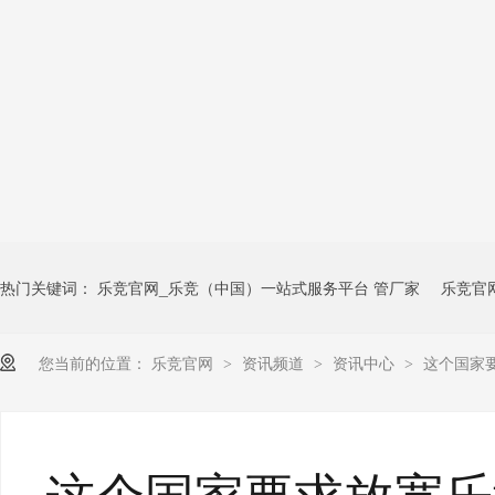
热门关键词：
乐竞官网_乐竞（中国）一站式服务平台 管厂家
乐竞官
您当前的位置：
乐竞官网
资讯频道
资讯中心
这个国家
>
>
>
乐竞官网_乐竞（中国）一站式服务平台 工业管
这个国家要求放宽乐