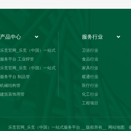
产品中心
服务行业
乐竞官网_乐竞（中国）一站式
卫浴行业
服务平台 工业焊管
食品行业
乐竞官网_乐竞（中国）一站式
家具行业
服务平台 制品管
暖通行业
机械结构管
医疗行业
建筑装饰用管
化工行业
工程项目
乐竞官网_乐竞（中国）一站式服务平台 __版权所有__
网站地图
备