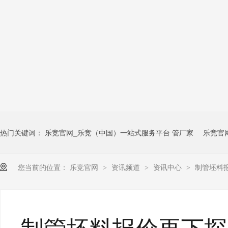
热门关键词：
乐竞官网_乐竞（中国）一站式服务平台 管厂家
乐竞官
您当前的位置：
乐竞官网
资讯频道
资讯中心
制管坯料报
>
>
>
乐竞官网_乐竞（中国）一站式服务平台 工业管
制管坯料报价再下探；3