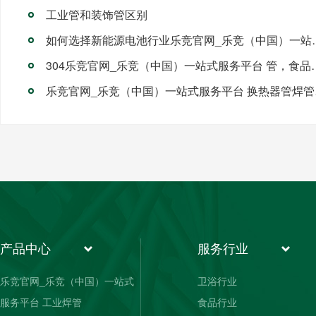
工业管和装饰管区别
如何选择新能源电池行业
304乐竞官网_乐竞（中国）
乐竞官网
产品中心
服务行业
乐竞官网_乐竞（中国）一站式
卫浴行业
服务平台 工业焊管
食品行业