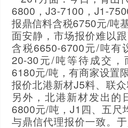
6800，J3-7100，J1-7
报鼎信料含税6750元/
面安静，市场报价难以跟
含税6650-6700元/
20-30元/吨等待成交，
6180元/吨，有商家设
报价北港新材J5料、联众料含
另外，北港新材发出的日
6800元/吨，J1四、五尺
与鼎信代理报价一致。于