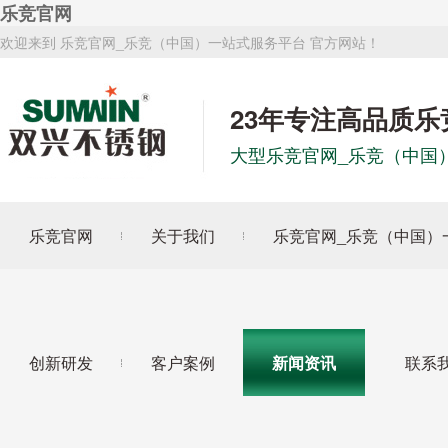
乐竞官网
欢迎来到 乐竞官网_乐竞（中国）一站式服务平台 官方网站！
23年专注高品质乐
大型乐竞官网_乐竞（中国
乐竞官网
关于我们
乐竞官网_乐竞（中国）
创新研发
客户案例
新闻资讯
联系