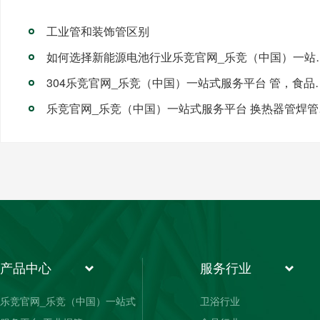
工业管和装饰管区别
如何选择新能源电池行业
304乐竞官网_乐竞（中国）
乐竞官网
产品中心
服务行业
乐竞官网_乐竞（中国）一站式
卫浴行业