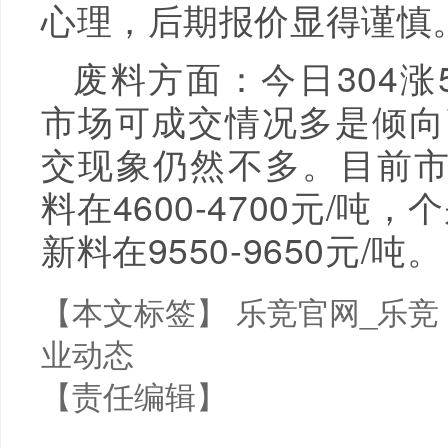
心理，后期报价显得谨慎
废料方面：今日304涨50
市场可成交情况多是倾向
交现象仍然不多。目前市
料在4600-4700元/吨，
新料在9550-9650元/吨。
【本文标签】
乐竞官网_乐竞
业动态
【责任编辑】