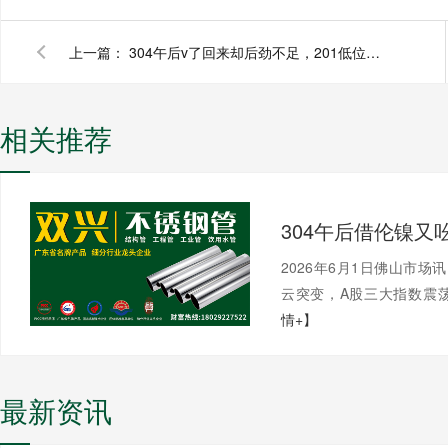
上一篇：
304午后v了回来却后劲不足，201低位赚成交，乐竞官网_乐竞（中国）一站式服务平台 市场先跌后涨成交在原位
相关推荐
2026年6月1日佛山市场
云突变，A股三大指数震荡
情+】
最新资讯