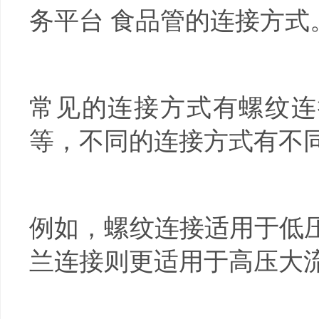
务平台 食品管的连接方式
常见的连接方式有螺纹连
等，不同的连接方式有不
例如，螺纹连接适用于低
兰连接则更适用于高压大