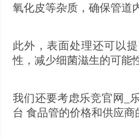
氧化皮等杂质，确保管道
此外，表面处理还可以提
性，减少细菌滋生的可能
我们还要考虑乐竞官网_
台 食品管的价格和供应商