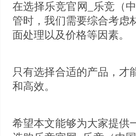
在选择乐竞官网_乐竞（中
管时，我们需要综合考虑
面处理以及价格等因素。
只有选择合适的产品，才
和高效。
希望本文能够为大家提供