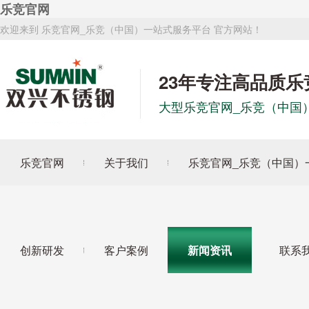
乐竞官网
欢迎来到 乐竞官网_乐竞（中国）一站式服务平台 官方网站！
23年专注高品质乐
大型乐竞官网_乐竞（中国
乐竞官网
关于我们
乐竞官网_乐竞（中国）
创新研发
客户案例
新闻资讯
联系