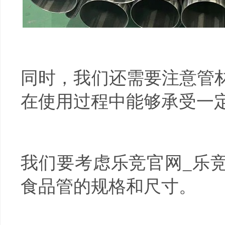
同时，我们还需要注意管
在使用过程中能够承受一
我们要考虑乐竞官网_乐
食品管的规格和尺寸。