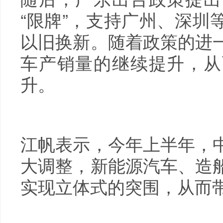
“限牌”，支持广州、深圳
以旧换新。随着政策的进
车产销量的继续提升，从
升。
江帆表示，今年上半年，
大调整，新能源汽车、造
实现立体式的突围，从而