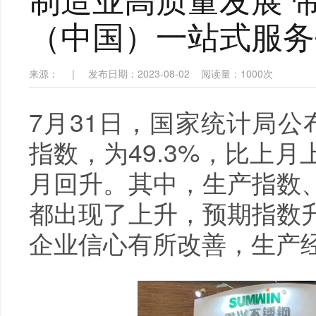
（中国）一站式服务
来源：
|
发布日期：2023-08-02
阅读量：
1000
次
7月31日，国家统计局公
指数，为49.3%，比上月
月回升。其中，生产指数
都出现了上升，预期指数
企业信心有所改善，生产