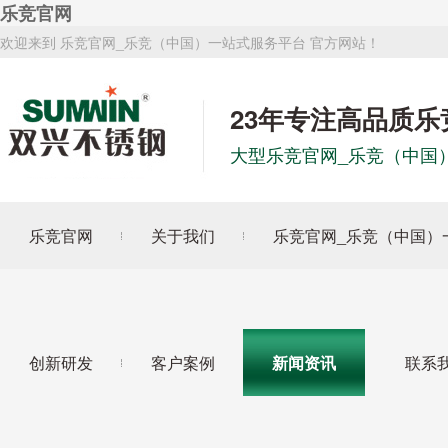
乐竞官网
欢迎来到 乐竞官网_乐竞（中国）一站式服务平台 官方网站！
23年专注高品质乐
大型乐竞官网_乐竞（中国
乐竞官网
关于我们
乐竞官网_乐竞（中国）
创新研发
客户案例
新闻资讯
联系