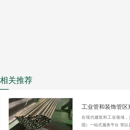
相关推荐
工业管和装饰管区
在现代建筑和工业领域，
国）一站式服务平台 管以