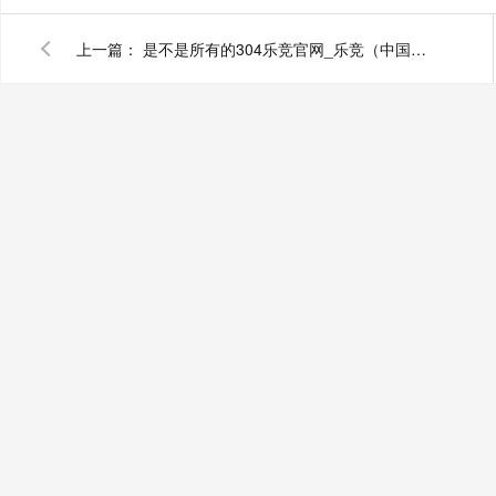
上一篇：
是不是所有的304乐竞官网_乐竞（中国）一站式服务平台 都是食品级的