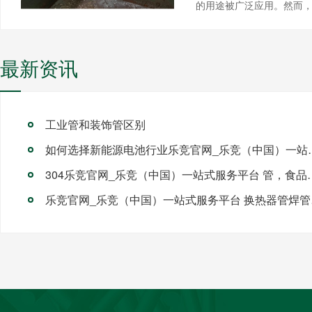
的用途被广泛应用。然而，尽
最新资讯
工业管和装饰管区别
如何选择新能源电池行业
304乐竞官网_乐竞（中国）
乐竞官网