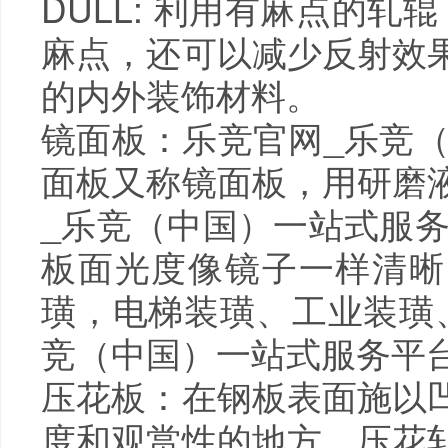
DULL: 利用有麻点的轧辊
麻点，还可以减少反射效
的内外装饰材料。
镜面板：乐竞官网_乐竞（
面板又称镜面板，用研磨
_乐竞（中国）一站式服务
板面光度像镜子一样清晰
璜，电梯装璜、工业装璜
竞（中国）一站式服务平台
压花板：在钢板表面施以
度和观赏性的地方。压花