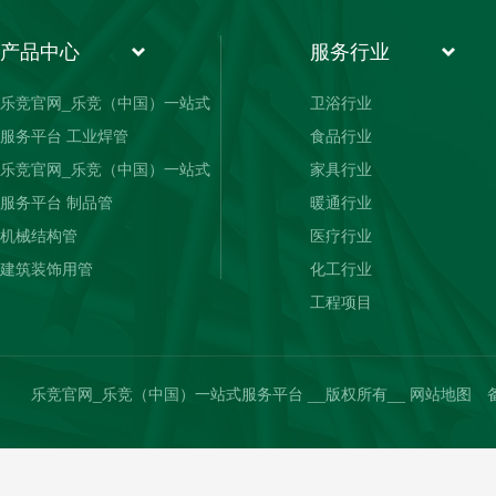
产品中心
服务行业
乐竞官网_乐竞（中国）一站式
卫浴行业
服务平台 工业焊管
食品行业
乐竞官网_乐竞（中国）一站式
家具行业
服务平台 制品管
暖通行业
机械结构管
医疗行业
建筑装饰用管
化工行业
工程项目
乐竞官网_乐竞（中国）一站式服务平台 __版权所有__
网站地图
备