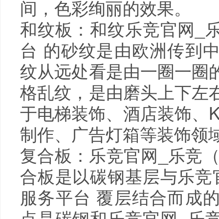
间，色彩绚丽的效果。
和纹板：和纹乐竞官网_
台 的砂纹是由欧洲传到
纹从远处看是由一圈一圈
格乱纹，是由磨头上下左
于电梯装饰、酒店装饰、K
制作、广告灯箱等装饰领
复合板：乐竞官网_乐竞（
合板是以碳钢基层与乐竞
服务平台 覆层结合而成
点是碳钢和乐竞官网_乐