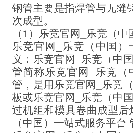
钢管主要是指焊管与无缝
次成型。
（1）乐竞官网_乐竞（中
乐竞官网_乐竞（中国）
义：乐竞官网_乐竞（中国
管简称乐竞官网_乐竞（
管，是用乐竞官网_乐竞（
板或乐竞官网_乐竞（中国
过机组和模具卷曲成型后
（中国）一站式服务平台 