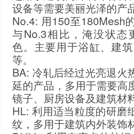
设备等需要美丽光泽的产
No.4: 用150至180M
与No.3相比，淹没状
色。主要用于浴缸、建筑
等。
BA: 冷轧后经过光亮退
延的产品，多用于需要高
镜子、厨房设备及建筑材
HL: 利用适当粒度的研磨
纹，多用于建筑内外装饰