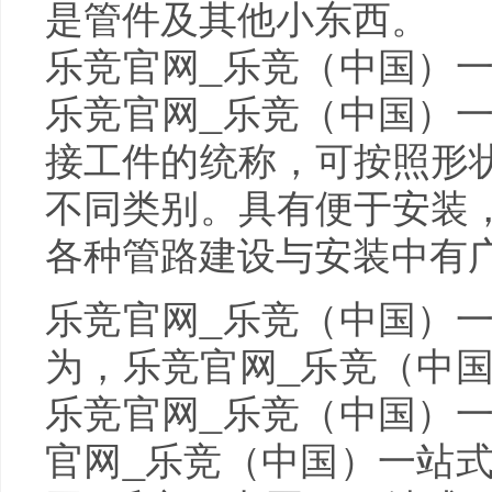
是管件及其他小东西。
乐竞官网_乐竞（中国）一
乐竞官网_乐竞（中国）一
接工件的统称，可按照形
不同类别。具有便于安装
各种管路建设与安装中有
乐竞官网_乐竞（中国）一
为，乐竞官网_乐竞（中国
乐竞官网_乐竞（中国）一
官网_乐竞（中国）一站式