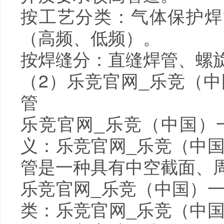
按工艺分类：气体保护焊
（高频、低频）。
按焊缝分：直缝焊管、螺
（2）乐竞官网_乐竞（中
管
乐竞官网_乐竞（中国）
义：乐竞官网_乐竞（中国
管是一种具有中空截面、
乐竞官网_乐竞（中国）一
类：乐竞官网_乐竞（中国