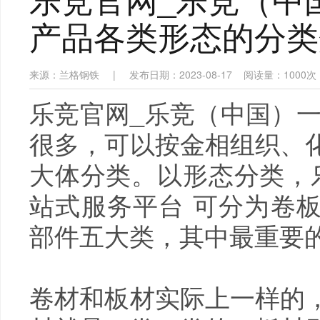
产品各类形态的分类
来源：兰格钢铁
|
发布日期：2023-08-17
阅读量：
1000
次
乐竞官网_乐竞（中国）一
很多，可以按金相组织、
大体分类。以形态分类，
站式服务平台 可分为卷
部件五大类，其中最重要
卷材和板材实际上一样的