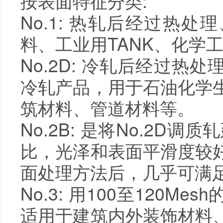
按表面特征分类:
No.1: 热轧后经过热
料、工业用TANK、化学
No.2D: 冷轧后经过热
冷轧产品，用于石油化学
筑材料、管道材料等。
No.2B: 是将No.2D调
比，光泽和表面平滑度较
面处理方法后，几乎可满
No.3: 用100至120M
适用于建筑内外装饰材料