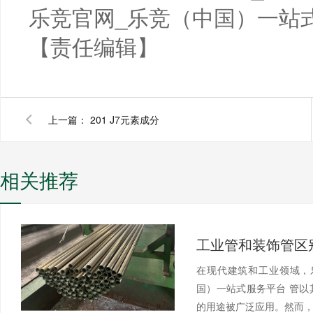
乐竞官网_乐竞（中国）一站
【责任编辑】
上一篇：
201 J7元素成分
相关推荐
工业管和装饰管区
在现代建筑和工业领域，
国）一站式服务平台 管以
的用途被广泛应用。然而，尽