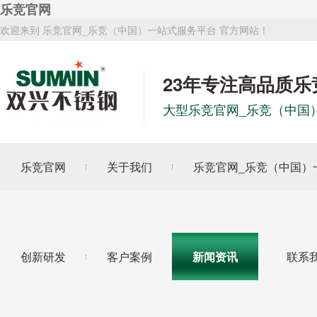
乐竞官网
欢迎来到 乐竞官网_乐竞（中国）一站式服务平台 官方网站！
23年专注高品质乐
大型乐竞官网_乐竞（中国
乐竞官网
关于我们
乐竞官网_乐竞（中国）
创新研发
客户案例
新闻资讯
联系