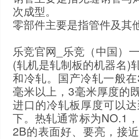
次成型。
零部件主要是指管件及其
乐竞官网_乐竞（中国）一
(轧机是轧制板的机器名)
和冷轧。国产冷轧一般在
毫米以上，3毫米厚度的
进口的冷轧板厚度可以达
下。热轧通常标为NO.1，
2B的表面好、要亮，接近