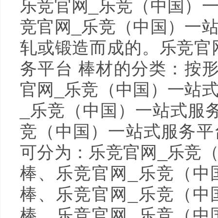
乐竞官网_乐竞（中国）一
竞官网_乐竞（中国）一站
轧或锻造而成的。乐竞官
务平台 棒材的分类：按
官网_乐竞（中国）一站式
_乐竞（中国）一站式服务
竞（中国）一站式服务平
可分为：乐竞官网_乐竞（
棒、乐竞官网_乐竞（中
棒、乐竞官网_乐竞（中
棒、乐竞官网_乐竞（中