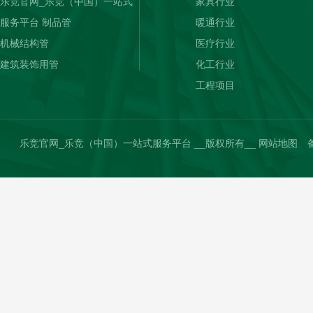
乐竞官网_乐竞（中国）一站式
家具行业
服务平台 制品管
暖通行业
机械结构管
医疗行业
建筑装饰用管
化工行业
工程项目
乐竞官网_乐竞（中国）一站式服务平台 __版权所有__
网站地图
备