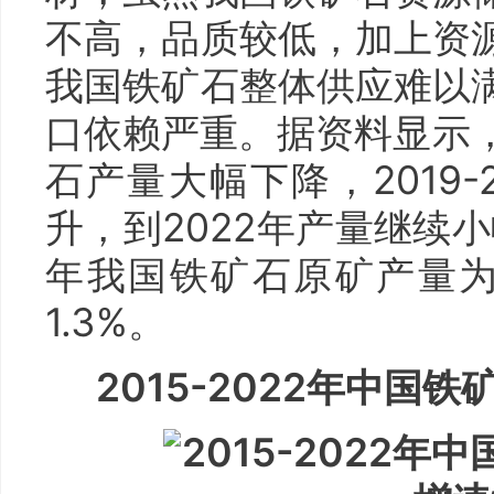
不高，品质较低，加上资
我国铁矿石整体供应难以
口依赖严重。据资料显示，2
石产量大幅下降，2019-
升，到2022年产量继续小
年我国铁矿石原矿产量为9
1.3%。
2015-2022年中国