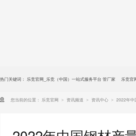
热门关键词：
乐竞官网_乐竞（中国）一站式服务平台 管厂家
乐竞官
您当前的位置：
乐竞官网
资讯频道
资讯中心
2022
>
>
>
乐竞官网_乐竞（中国）一站式服务平台 工业管
2022年中国钢材产