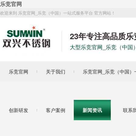
乐竞官网
欢迎来到 乐竞官网_乐竞（中国）一站式服务平台 官方网站！
23年专注高品质乐
大型乐竞官网_乐竞（中国
乐竞官网
关于我们
乐竞官网_乐竞（中国）
创新研发
客户案例
新闻资讯
联系