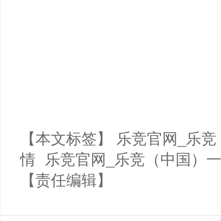
【本文标签】
乐竞官网_乐竞
情
乐竞官网_乐竞（中国）一
【责任编辑】