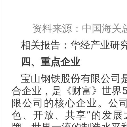
资料来源：中国海关
相关报告：华经产业研
四、重点企业
宝山钢铁股份有限公司
合企业，是《财富》世界5
限公司的核心企业。公司
色、开放、共享”的发展