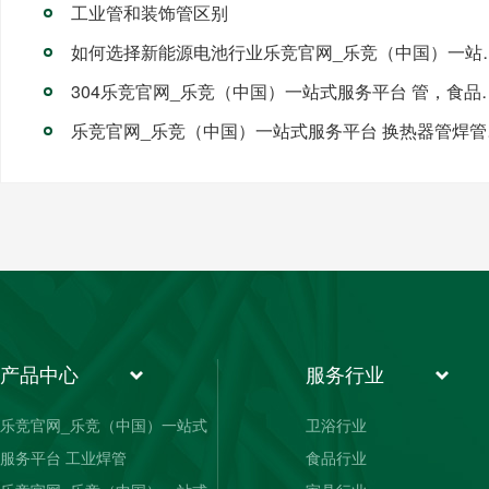
工业管和装饰管区别
如何选择新能源电池行业
304乐竞官网_乐竞（中国）
乐竞官网
产品中心
服务行业
乐竞官网_乐竞（中国）一站式
卫浴行业
服务平台 工业焊管
食品行业