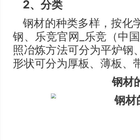
2、分类
钢材的种类多样，按化
钢、乐竞官网_乐竞（中国
照冶炼方法可分为平炉钢
形状可分为厚板、薄板、
钢材