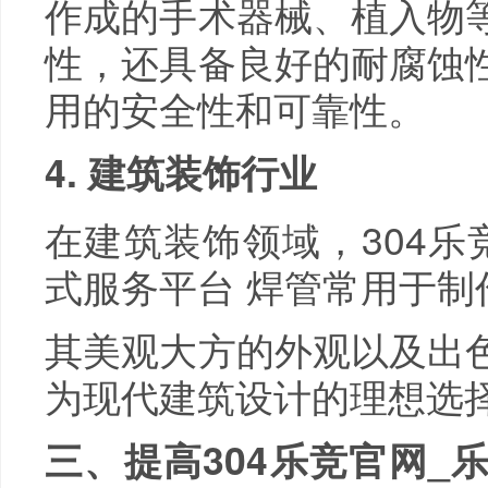
作成的手术器械、植入物
性，还具备良好的耐腐蚀
用的安全性和可靠性。
4.
建筑装饰行业
在建筑装饰领域，
304
乐
式服务平台 焊管常用于制
其美观大方的外观以及出
为现代建筑设计的理想选
三、提高
304
乐竞官网_