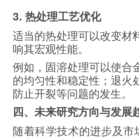
3.
热处理工艺优化
适当的热处理可以改变材
响其宏观性能。
例如，固溶处理可以使合
的均匀性和稳定性；退火
防止开裂等问题的发生。
四、未来研究方向与发展
随着科学技术的进步及市