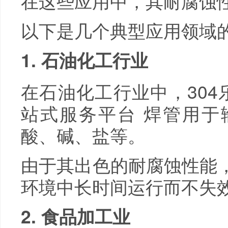
在这些应用中，其耐腐蚀
以下是几个典型应用领域
1.
石油化工行业
在石油化工行业中，
304
站式服务平台 焊管用于
酸、碱、盐等。
由于其出色的耐腐蚀性能
环境中长时间运行而不失
2.
食品加工业