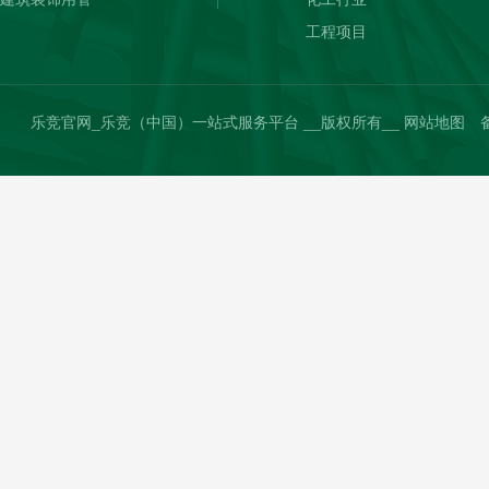
工程项目
乐竞官网_乐竞（中国）一站式服务平台 __版权所有__
网站地图
备