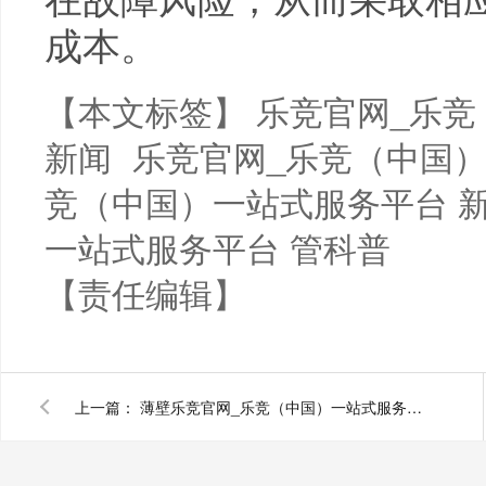
成本。
【本文标签】
乐竞官网_乐
新闻
乐竞官网_乐竞（中国
竞（中国）一站式服务平台 
一站式服务平台 管科普
【责任编辑】
上一篇：
薄壁乐竞官网_乐竞（中国）一站式服务平台 管和乐竞官网_乐竞（中国）一站式服务平台 厚管的区别