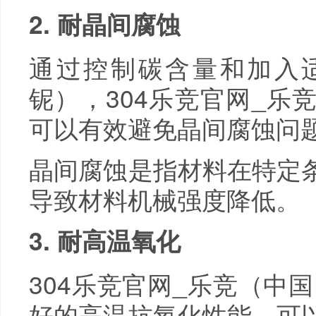
2.
耐晶间腐蚀
通过控制碳含量和加入
铌），
304
乐竞官网_乐
可以有效避免晶间腐蚀问
晶间腐蚀是指材料在特定
导致材料机械强度降低。
3.
耐高温氧化
304
乐竞官网_乐竞（中国
好的高温抗氧化性能，可