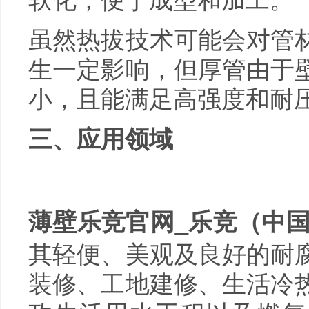
虽然热拔技术可能会对管
生一定影响，但厚管由于
小，且能满足高强度和耐
三、应用领域
薄壁乐竞官网_乐竞（中国
其轻便、美观及良好的耐
装修、工地建修、生活冷