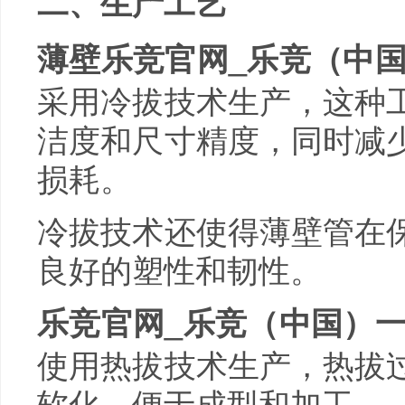
二、生产工艺
薄壁乐竞官网_乐竞（中国
采用冷拔技术生产，这种
洁度和尺寸精度，同时减
损耗。
冷拔技术还使得薄壁管在
良好的塑性和韧性。
乐竞官网_乐竞（中国）一
使用热拔技术生产，热拔
软化，便于成型和加工。