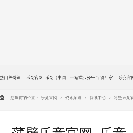
热门关键词：
乐竞官网_乐竞（中国）一站式服务平台 管厂家
乐竞官
您当前的位置：
乐竞官网
资讯频道
资讯中心
薄壁乐竞
>
>
>
乐竞官网_乐竞（中国）一站式服务平台 工业管
薄壁乐竞官网_乐竞