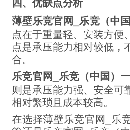
四、优缺点分析
薄壁乐竞官网_乐竞（中国
点在于重量轻、安装方便
点是承压能力相对较低，
合。
乐竞官网_乐竞（中国）一
则是承压能力强、安全可
相对繁琐且成本较高。
在选择薄壁乐竞官网_乐