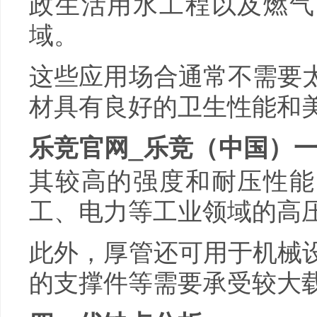
政生活用水工程以及燃气
域。
这些应用场合通常不需要
材具有良好的卫生性能和
乐竞官网_乐竞（中国）一
其较高的强度和耐压性能
工、电力等工业领域的高
此外，厚管还可用于机械
的支撑件等需要承受较大