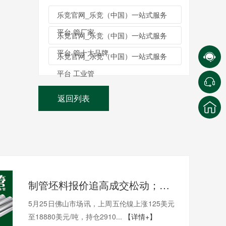
乐竞官网_乐竞（中国）一站式服务
平台 管厂家
乐竞官网_乐竞（中国）一站式服务
平台 管十大品牌
乐竞官网_乐竞（中国）一站式服务
平台 工业管
返回列表
制管坯料报价追高成交松动；304废料涨50-100元/吨
5月25日佛山市场讯，上周五伦镍上涨125美元
至18880美元/吨，持仓2910...
【详情+】