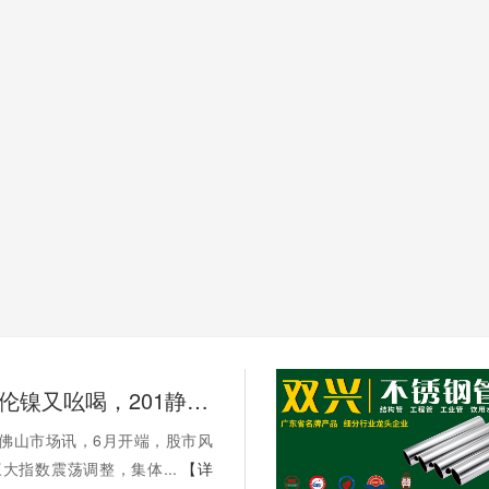
304午后借伦镍又吆喝，201静静地待机，乐竞官网_乐竞（中国）一站式服务平台 市场午后涨跌互现20-30
1日佛山市场讯，6月开端，股市风
大指数震荡调整，集体...
【详