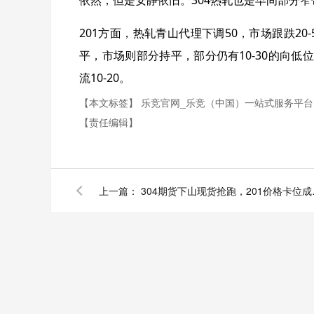
依然，但是安静依旧。304热轧也是早间部分窄带
201方面，热轧青山代理下调50，市场跟跌2
平，市场则部分持平，部分仍有10-30的向
流10-20。
【本文标签】
乐竞官网_乐竞（中国）一站式服务平台
【责任编辑】
上一篇：
304期货下山现货抢