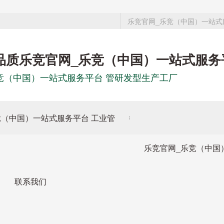
！
乐竞官网_乐竞（中国）一站式
品质乐竞官网_乐竞（中国）一站式服务
竞（中国）一站式服务平台 管研发型生产工厂
竞（中国）一站式服务平台 工业管
乐竞官网_乐竞（中国
联系我们