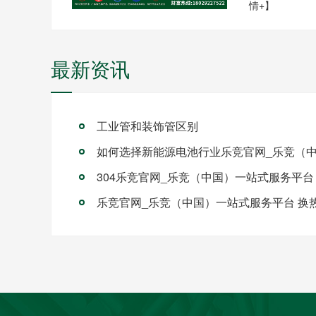
情+】
最新资讯
工业管和装饰管区别