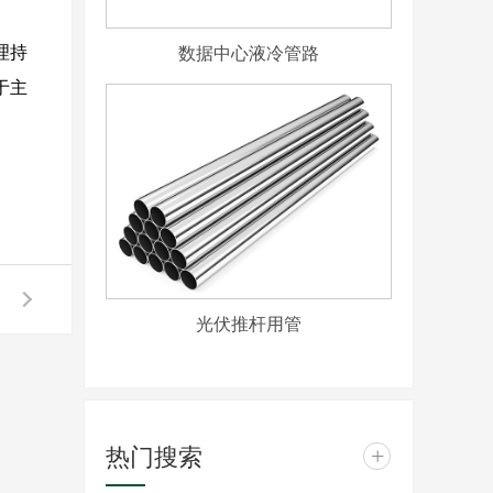
理持
数据中心液冷管路
于主
光伏推杆用管
热门搜索
+