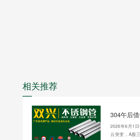
相关推荐
2026年6月
云突变，A股三