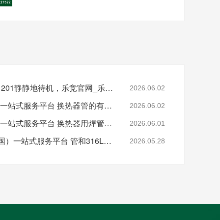
304午后借伦镍又吆喝，201静静地待机，乐竞官网_乐竞（中国）一站式服务平台 市场午后涨跌互现20-30
2026.06.02
乐竞官网_乐竞（中国）一站式服务平台 换热器管的有那些规格
2026.06.02
乐竞官网_乐竞（中国）一站式服务平台 换热器用焊管还是铜管比较好
2026.06.01
304乐竞官网_乐竞（中国）一站式服务平台 管和316L有什么区别？
2026.05.28