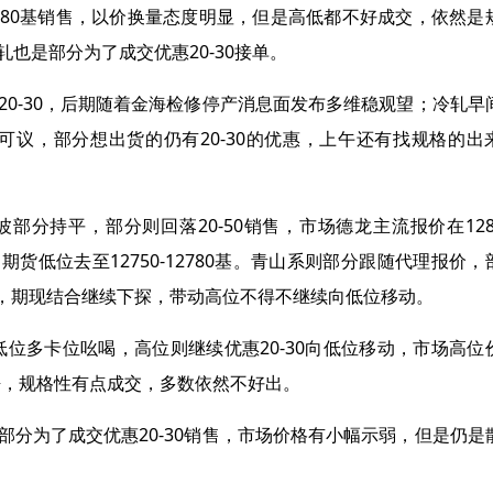
50-12880基销售，以价换量态度明显，但是高低都不好成交，依然是
也是部分为了成交优惠20-30接单。
20-30，后期随着金海检修停产消息面发布多维稳观望；冷轧早
议，部分想出货的仍有20-30的优惠，上午还有找规格的出
部分持平，部分则回落20-50销售，市场德龙主流报价在1285
0基，期货低位去至12750-12780基。青山系则部分跟随代理报价，
般，期现结合继续下探，带动高位不得不继续向低位移动。
位多卡位吆喝，高位则继续优惠20-30向低位移动，市场高位
静，规格性有点成交，多数依然不好出。
部分为了成交优惠20-30销售，市场价格有小幅示弱，但是仍是