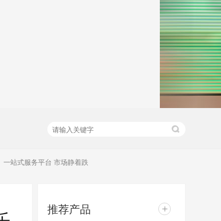
）一站式服务平台 市场静着跌
推荐产品
+
乐