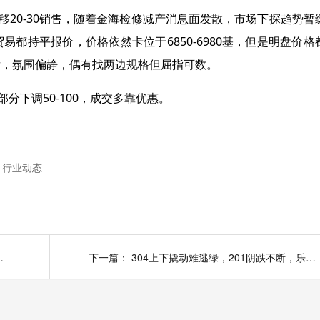
移20-30销售，随着金海检修减产消息面发散，市场下探趋势暂
都持平报价，价格依然卡位于6850-6980基，但是明盘价格
后，氛围偏静，偶有找两边规格但屈指可数。
分下调50-100，成交多靠优惠。
 行业动态
一站式服务平台 市场继续震荡
下一篇：
304上下撬动难逃绿，201阴跌不断，乐竞官网_乐竞（中国）一站式服务平台 市场继续静