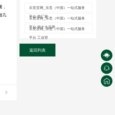
缓，
乐竞官网_乐竞（中国）一站式服务
都几
平台 管厂家
乐竞官网_乐竞（中国）一站式服务
平台 管十大品牌
乐竞官网_乐竞（中国）一站式服务
平台 工业管
返回列表