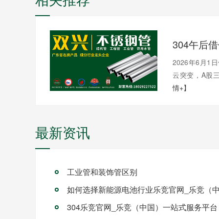
2026年6月
云突变，A股三
情+】
最新资讯
工业管和装饰管区别