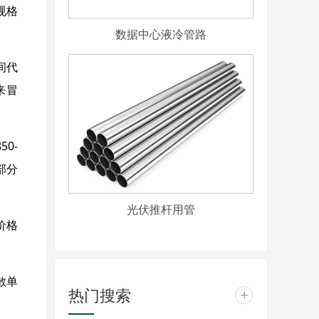
规格
数据中心液冷管路
间代
来冒
0-
部分
光伏推杆用管
价格
散单
热门搜索
+