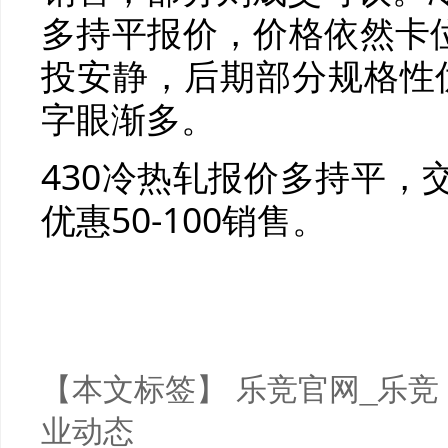
多持平报价，价格依然卡位于
投安静，后期部分规格性优
字眼渐多。
430冷热轧报价多持平，
优惠50-100销售。
【本文标签】
乐竞官网_乐竞
业动态