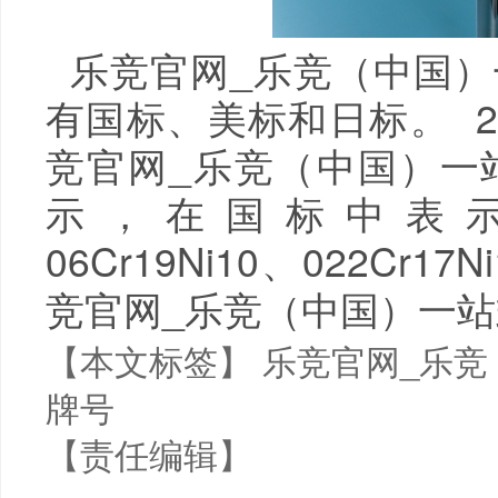
乐竞官网_乐竞（中国）
有国标、美标和日标。 20
竞官网_乐竞（中国）一
示，在国标中表示为12
06Cr19Ni10、022Cr
竞官网_乐竞（中国）一站
【本文标签】
乐竞官网_乐竞
牌号
【责任编辑】