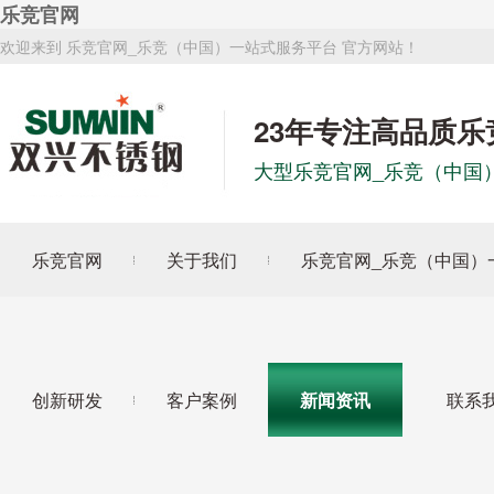
乐竞官网
欢迎来到 乐竞官网_乐竞（中国）一站式服务平台 官方网站！
23年专注高品质乐
大型乐竞官网_乐竞（中国
乐竞官网
关于我们
乐竞官网_乐竞（中国）
创新研发
客户案例
新闻资讯
联系