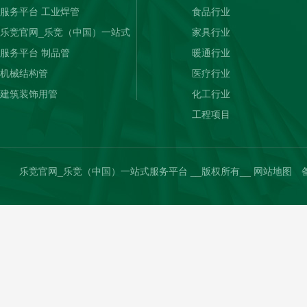
服务平台 工业焊管
食品行业
乐竞官网_乐竞（中国）一站式
家具行业
服务平台 制品管
暖通行业
机械结构管
医疗行业
建筑装饰用管
化工行业
工程项目
乐竞官网_乐竞（中国）一站式服务平台 __版权所有__
网站地图
备