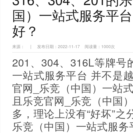
国）一站式服务平台
好？
来源：
|
发布日期：2022-11-17
阅读量：
1000
次
201、304、316L等
一站式服务平台 并不是
官网_乐竞（中国）一站式
且乐竞官网_乐竞（中国）
多，理论上没有“好坏”之
乐竞（中国）一站式服务平