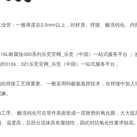
工业管：一般厚度在2.0mm以上，对材质、焊接、酸洗钝化、内
16L耐腐蚀300系列乐竞官网_乐竞（中国）一站式服务平台 ； 
310s、321乐竞官网_乐竞（中国）一站式服务平台 。
此焊接工艺很重要。 一般采用钨极氩弧焊技术，在焊缝中加入
现象。
工序。 酸洗钝化可在管件表面形成一层致密的氧化膜，大大提
湿、温度高，且部分流体具有腐蚀性，因此对抗氧化性要求较高