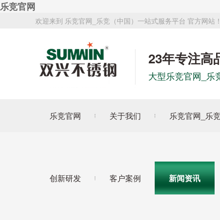
乐竞官网
欢迎来到 乐竞官网_乐竞（中国）一站式服务平台 官方网站
23年专注高
大型乐竞官网_乐
乐竞官网
关于我们
乐竞官网_乐
创新研发
客户案例
新闻资讯