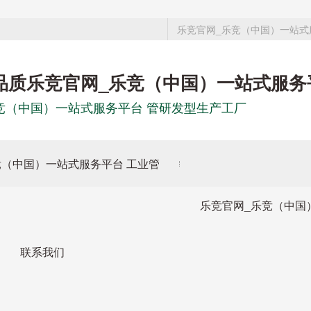
！
乐竞官网_乐竞（中国）一站式
品质乐竞官网_乐竞（中国）一站式服务
竞（中国）一站式服务平台 管研发型生产工厂
竞（中国）一站式服务平台 工业管
乐竞官网_乐竞（中国
联系我们