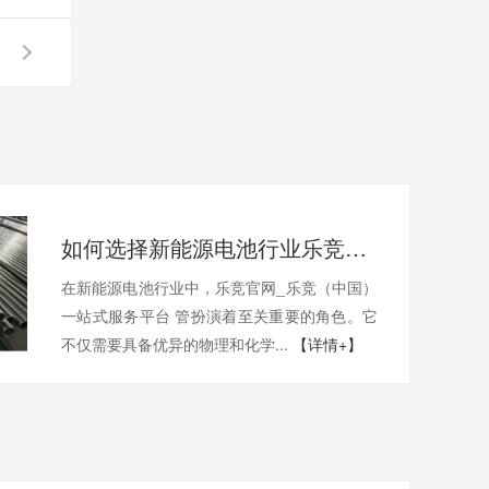
如何选择新能源电池行业乐竞官网_乐竞（中国）一站式服务平台 管
在新能源电池行业中，乐竞官网_乐竞（中国）
一站式服务平台 管扮演着至关重要的角色。它
不仅需要具备优异的物理和化学...
【详情+】