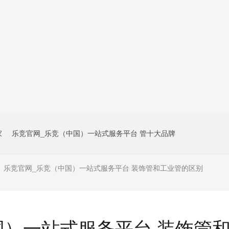
家
乐竞官网_乐竞（中国）一站式服务平台 管十大品牌
乐竞官网_乐竞（中国）一站式服务平台 装饰管和工业管的区别
>
国）一站式服务平台 装饰管