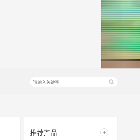
推荐产品
+
和