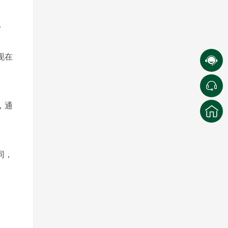
。
现在
，通
同，