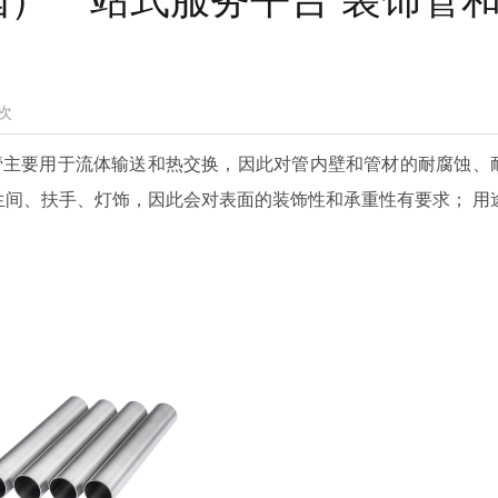
次
管主要用于流体输送和热交换，因此对管内壁和管材的耐腐蚀、
生间、扶手、灯饰，因此会对表面的装饰性和承重性有要求； 用