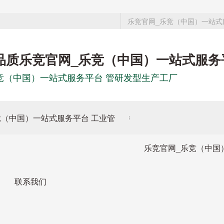
！
乐竞官网_乐竞（中国）一站式
品质乐竞官网_乐竞（中国）一站式服务
竞（中国）一站式服务平台 管研发型生产工厂
竞（中国）一站式服务平台 工业管
乐竞官网_乐竞（中国
联系我们