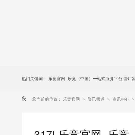
热门关键词：
乐竞官网_乐竞（中国）一站式服务平台 管厂
您当前的位置：
乐竞官网
资讯频道
资讯中心
>
>
乐竞官网_乐竞（中国）一站式服务平台 工业管
317L乐竞官网_乐