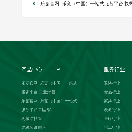
产品中心
服务行业
乐竞官网_乐竞（中国）一站式
卫浴行业
服务平台 工业焊管
食品行业
乐竞官网_乐竞（中国）一站式
家具行业
服务平台 制品管
暖通行业
机械结构管
医疗行业
建筑装饰用管
化工行业