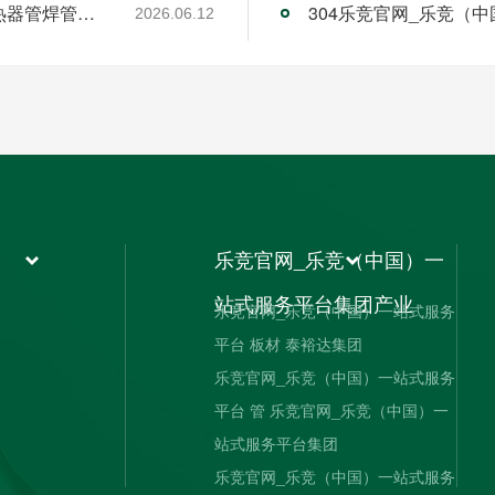
乐竞官网_乐竞（中国）一站式服务平台 换热器管焊管和铜管有什么区别
2026.06.12
乐竞官网_乐竞（中国）一
站式服务平台集团产业
乐竞官网_乐竞（中国）一站式服务
平台 板材 泰裕达集团
乐竞官网_乐竞（中国）一站式服务
平台 管 乐竞官网_乐竞（中国）一
站式服务平台集团
乐竞官网_乐竞（中国）一站式服务