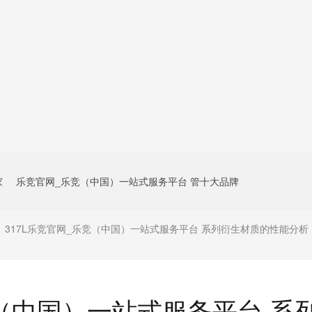
家
乐竞官网_乐竞（中国）一站式服务平台 管十大品牌
317L乐竞官网_乐竞（中国）一站式服务平台 系列衍生材质的性能分析
>
竞（中国）一站式服务平台 系