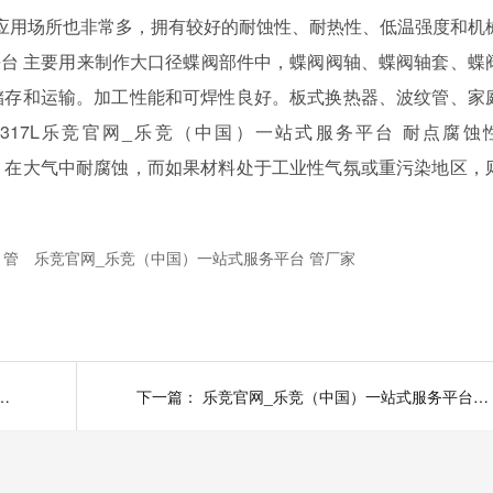
 的应用场所也非常多，拥有较好的耐蚀性、耐热性、低温强度和机
务平台 主要用来制作大口径蝶阀部件中，蝶阀阀轴、蝶阀轴套、蝶
储存和运输。加工性能和可焊性良好。板式换热器、波纹管、家
317L乐竞官网_乐竞（中国）一站式服务平台 耐点腐蚀
材料等。在大气中耐腐蚀，而如果材料处于工业性气氛或重污染地区，
 管
乐竞官网_乐竞（中国）一站式服务平台 管厂家
竞（中国）一站式服务平台 的性能介绍
下一篇：
乐竞官网_乐竞（中国）一站式服务平台 无缝钢管的热挤压加工工艺