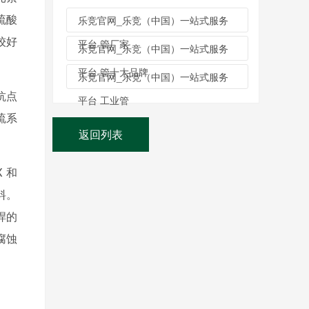
硫酸
乐竞官网_乐竞（中国）一站式服务
较好
平台 管厂家
乐竞官网_乐竞（中国）一站式服务
平台 管十大品牌
乐竞官网_乐竞（中国）一站式服务
抗点
平台 工业管
硫系
返回列表
 和
料。
焊的
腐蚀