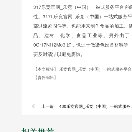
317乐竞官网_乐竞（中国）一站式服务平台
性。317L乐竞官网_乐竞（中国）一站式服
部过流紧固件等。也能用来制作食品的加工、
品、建材、化学、食品工业等。另外由于 
0Cr17Ni12Mo3 好，也适于做染色设备
要及时清洁以避免腐蚀。
【本文标签】
乐竞官网_乐竞（中国）一站式服务平台
【责任编辑】
上一篇：
430乐竞官网_乐
相关推荐