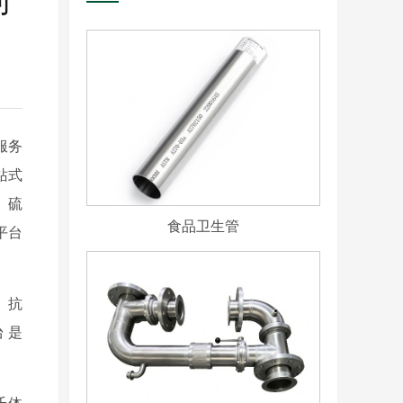
服务
站式
5、硫
食品卫生管
务平台
、抗
 是
氏体