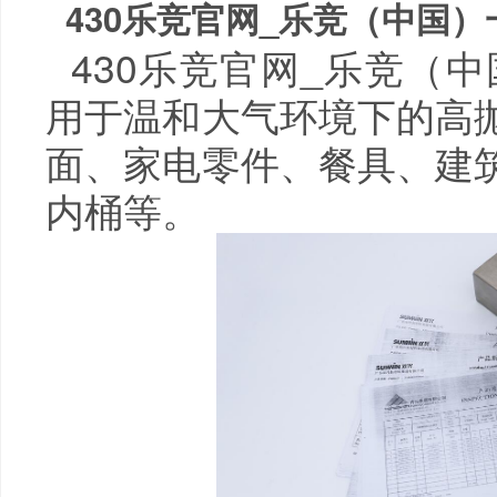
430乐竞官网_乐竞（中国）
430乐竞官网_乐竞（中
用于温和大气环境下的高
面、家电零件、餐具、建
内桶等。