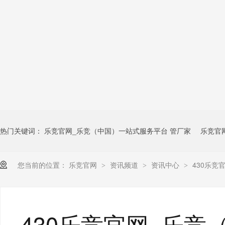
热门关键词：
乐竞官网_乐竞（中国）一站式服务平台 管厂家
乐竞官
您当前的位置：
乐竞官网
资讯频道
资讯中心
430乐竞
>
>
>
乐竞官网_乐竞（中国）一站式服务平台 工业管
430乐竞官网_乐