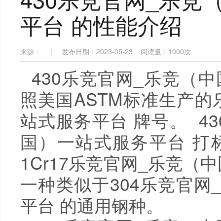
平台 的性能介绍
来源：
|
发布日期：2023-05-23
阅读量：
1000
次
430乐竞官网_乐竞（中
照美国ASTM标准生产的
站式服务平台 牌号。 4
国）一站式服务平台 打
1Cr17乐竞官网_乐竞（
一种类似于304乐竞官网
平台 的通用钢种。