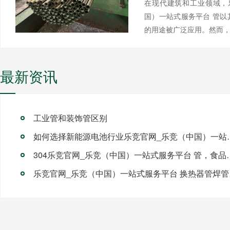
在现代建筑和工业领域，
国）一站式服务平台 管以
的用途被广泛应用。然而，尽
最新资讯
工业管和装饰管区别
如何选择新能源电池行业
304乐竞官网_乐竞（中国）
乐竞官网