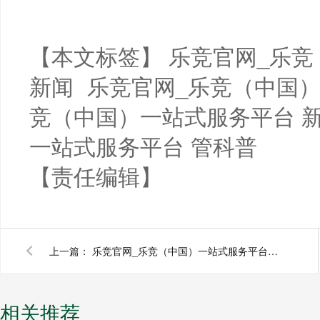
【本文标签】
乐竞官网_乐
新闻
乐竞官网_乐竞（中国
竞（中国）一站式服务平台 
一站式服务平台 管科普
【责任编辑】
上一篇：
乐竞官网_乐竞（中国）一站式服务平台 焊管为什么要进行同溶退火处理
相关推荐