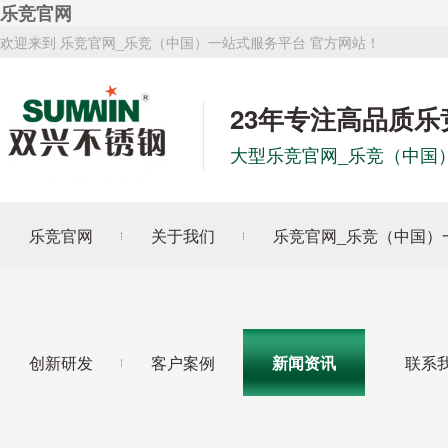
乐竞官网
欢迎来到 乐竞官网_乐竞（中国）一站式服务平台 官方网站！
23年专注高品质乐
大型乐竞官网_乐竞（中国
乐竞官网
关于我们
乐竞官网_乐竞（中国）
创新研发
客户案例
新闻资讯
联系