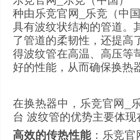
种由乐竞官网_乐竞（中国
具有波纹状结构的管道。
了管道的柔韧性，还提高
得波纹管在高温、高压等
好的性能，从而确保换热
在换热器中，乐竞官网_
台 波纹管的优势主要体现
：乐竞官
高效的传热性能