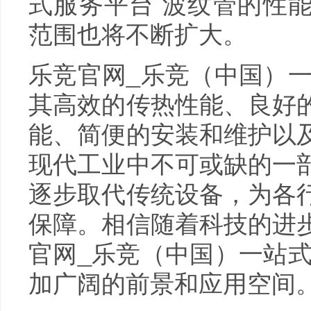
式服务平台 波纹管的性
范围也将不断扩大。
乐竞官网_乐竞（中国）一
其高效的传热性能、良好
能、简便的安装和维护以
现代工业中不可或缺的一
逐步取代传统设备，为各
保障。相信随着科技的进
官网_乐竞（中国）一站式
加广阔的前景和应用空间