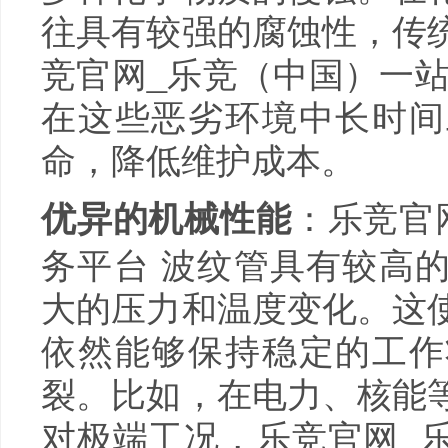
往具有较强的腐蚀性，传
竞官网_乐竞（中国）一站
在这些恶劣环境中长时间
命，降低维护成本。
：乐竞官
优异的机械性能
务平台 波纹管具有较高
大的压力和温度变化。这
依然能够保持稳定的工作
裂。比如，在电力、核能
对极端工况，乐竞官网_