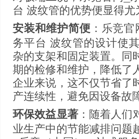
台 波纹管的优势便显得尤
：乐竞官
安装和维护简便
务平台 波纹管的设计使
杂的支架和固定装置。同
期的检修和维护，降低了
企业来说，这不仅节省了
产连续性，避免因设备故
：随着人们
环保效益显著
业生产中的节能减排问题