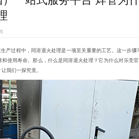
理
次
在生产过程中，同溶退火处理是一项至关重要的工艺。这一步骤
量和使用寿命。那么，什么是同溶退火处理？它为什么对乐竞官
？让我们一探究竟。