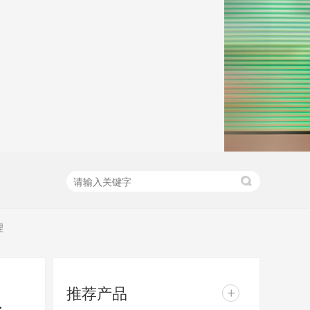
理
推荐产品
+
什