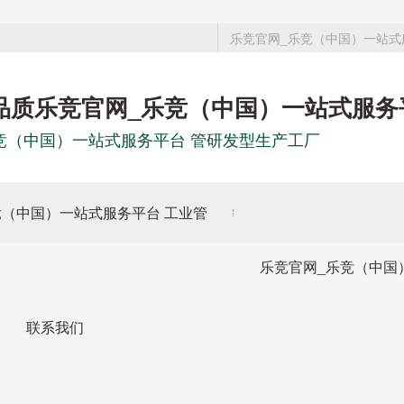
！
乐竞官网_乐竞（中国）一站式
品质乐竞官网_乐竞（中国）一站式服务
竞（中国）一站式服务平台 管研发型生产工厂
竞（中国）一站式服务平台 工业管
乐竞官网_乐竞（中国
联系我们