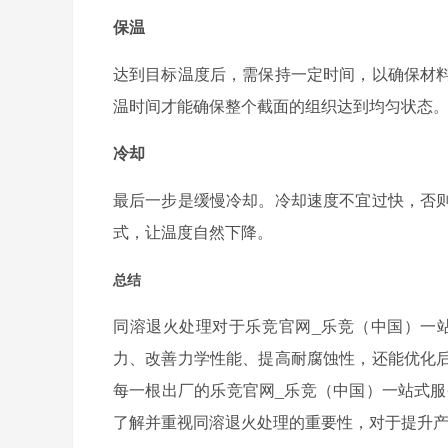
保温
达到目标温度后，需保持一定时间，以确保材
温时间才能确保整个截面的组织达到均匀状态
冷却
最后一步是缓慢冷却。冷却速度不宜过快，否
式，让温度自然下降。
总结
同溶退火处理对于乐竞官网_乐竞（中国）一
力、改善力学性能、提高耐腐蚀性，还能优化
每一根出厂的乐竞官网_乐竞（中国）一站式服
了解并重视同溶退火处理的重要性，对于提升