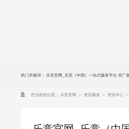
热门关键词：
乐竞官网_乐竞（中国）一站式服务平台 管厂
您当前的位置：
乐竞官网
资讯频道
资讯中心
>
>
乐竞官网_乐竞（中国）一站式服务平台 工业管
乐竞官网_乐竞（中