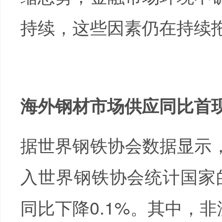
持续，这些因素仍在持续
海外钢材市场供应同比首
据世界钢铁协会数据显示，2
入世界钢铁协会统计国家的
同比下降0.1%。其中，非