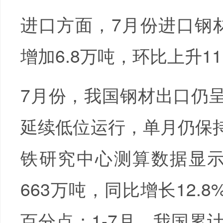
进口方面，7月份进口钢
增加6.8万吨，环比上升11
7月份，我国钢材出口仍
延续低位运行，单月仍保
铁研究中心测算数据显示
663万吨，同比增长12.8
百分点；1-7月，我国累计