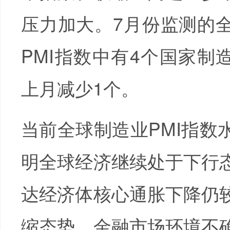
压力加大。7月份监测的
PMI指数中有4个国家制造
上月减少1个。
当前全球制造业PMI指数
明全球经济继续处于下行
达经济体核心通胀下降仍
缩态势，金融市场环境不