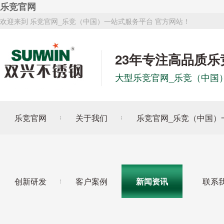
乐竞官网
欢迎来到 乐竞官网_乐竞（中国）一站式服务平台 官方网站！
23年专注高品质乐
大型乐竞官网_乐竞（中国
乐竞官网
关于我们
乐竞官网_乐竞（中国）
创新研发
客户案例
新闻资讯
联系