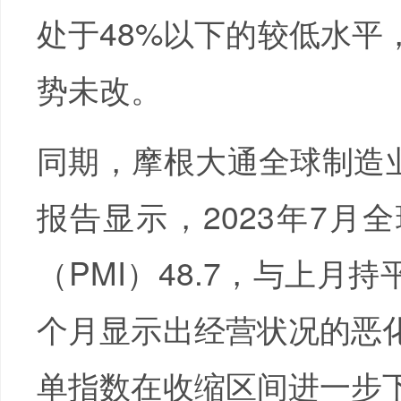
处于48%以下的较低水平
势未改。
同期，摩根大通全球制造业
报告显示，2023年7月
（PMI）48.7，与上月持
个月显示出经营状况的恶
单指数在收缩区间进一步