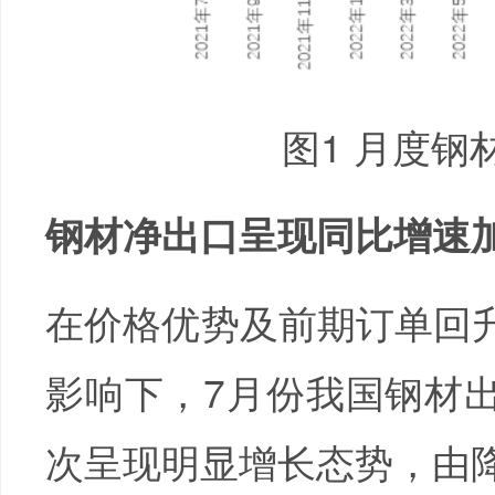
图1 月度钢
钢材净出口呈现同比增速
在价格优势及前期订单回
影响下，7月份我国钢材
次呈现明显增长态势，由