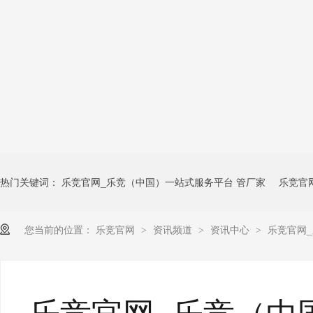
热门关键词：
乐竞官网_乐竞（中国）一站式服务平台 管厂家
乐竞官
您当前的位置：
乐竞官网
资讯频道
资讯中心
乐竞官网
>
>
>
乐竞官网_乐竞（中国）一站式服务平台 工业管
乐竞官网_乐竞（中