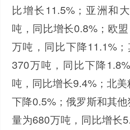
比增长11.5%；亚洲和大
吨，同比增长0.8%；欧盟
万吨，同比下降11.1%
370万吨，同比下降1.8
吨，同比增长9.4%；北美
下降0.5%；俄罗斯和其
量为680万吨，同比增长5