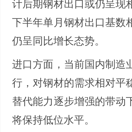
计后期钢材出口或仍呈现
下半年单月钢材出口基数
仍呈同比增长态势。
进口方面，当前国内制造
行，对钢材的需求相对平
替代能力逐步增强的带动
将保持低位水平。