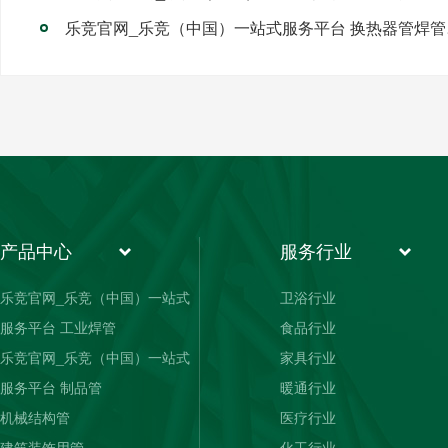
乐竞官网
产品中心
服务行业
乐竞官网_乐竞（中国）一站式
卫浴行业
服务平台 工业焊管
食品行业
乐竞官网_乐竞（中国）一站式
家具行业
服务平台 制品管
暖通行业
机械结构管
医疗行业
建筑装饰用管
化工行业