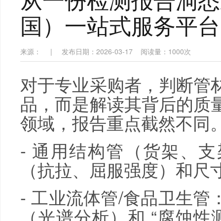
国）一站式服务平台
来源：
|
发布日期：2026-03-17
阅读量：
1000
次
对于专业采购者，判断管
品，而是解读其背后的质
领域，报告重点截然不同
- 通用结构管（货架、
（抗拉、屈服强度）和尺
- 工业流体管/食品卫生管
（光谱分析）和 “腐蚀性