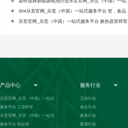
如何选择新能源电池行业
304乐竞官网_乐竞（中国）
乐竞官网
产品中心
服务行业
乐竞官网_乐竞（中国）一站式
卫浴行业
服务平台 工业焊管
食品行业
乐竞官网_乐竞（中国）一站式
家具行业
服务平台 制品管
暖通行业