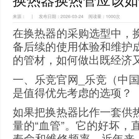
来源：
|
发布日期：2026-03-24
阅读量：
1000
次
在换热器的采购选型中，
备后续的使用体验和维护
的管材，如何做出既经济
一、乐竞官网_乐竞（中国
是值得优先考虑的选项？
如果把换热器比作一套供
量的
“血管”。它的好坏，
寿命和维修频率。近年来