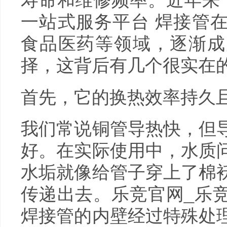
一站式服务平台 焊接管
食品医药等领域，逐渐成
择，这背后有几个很实在
首先，它的换热效率持久
我们常说铜管导热快，但
好。在实际使用中，水质
水垢就像给管子穿上了棉
传递出去。乐竞官网_乐
焊接管的内壁经过特殊处