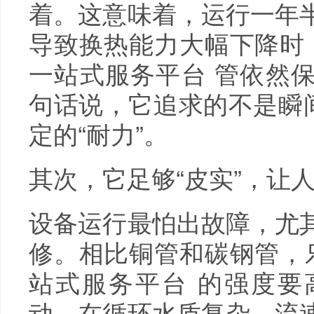
着。这意味着，运行一年
导致换热能力大幅下降时
一站式服务平台 管依然
句话说，它追求的不是瞬
定的“耐力”。
其次，它足够
“皮实”，让
设备运行最怕出故障，尤
修。相比铜管和碳钢管，
站式服务平台 的强度要
动。在循环水质复杂、流