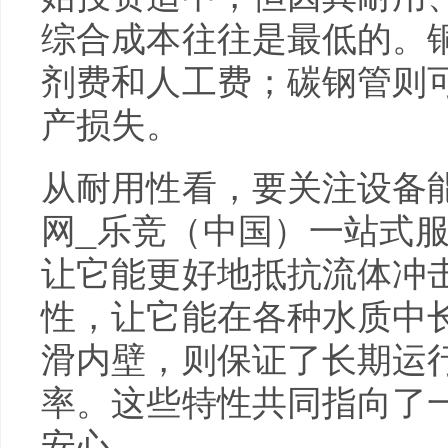
综合成本往往是最低的。
剂费和人工费；碳钢管则
产损失。
从耐用性看，要关注设备
网_乐竞（中国）一站式服
让它能更好地抵抗流体冲
性，让它能在各种水质中
滑内壁，则保证了长期运
率。这些特性共同指向了
安心。