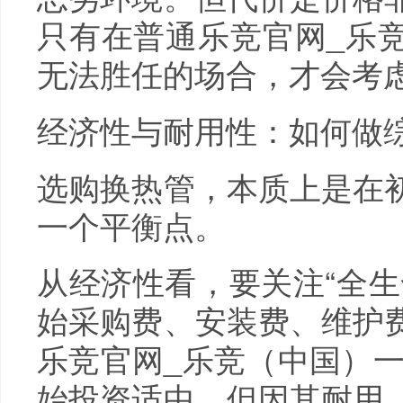
只有在普通乐竞官网_乐
无法胜任的场合，才会考
经济性与耐用性：如何做
选购换热管，本质上是在
一个平衡点。
从经济性看，要关注
“全
始采购费、安装费、维护
乐竞官网_乐竞（中国）一
始投资适中，但因其耐用