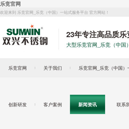
乐竞官网
欢迎来到 乐竞官网_乐竞（中国）一站式服务平台 官方网站！
23年专注高品质乐
大型乐竞官网_乐竞（中国
乐竞官网
关于我们
乐竞官网_乐竞（中国）
创新研发
客户案例
新闻资讯
联系