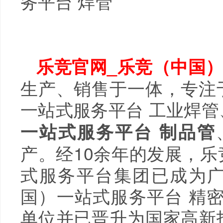
务平台 焊管
乐竞官网_乐竞（中国
生产、销售于一体，专注
一站式服务平台 工业焊管
一站式服务平台 制品管
产。经10余年的发展，乐
式服务平台集团已成为广
国）一站式服务平台 精
单位并已晋升为国家高新