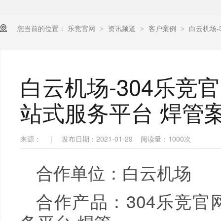
您当前的位置：
乐竞官网
资讯频道
客户案例
白云机场-
>
>
>
乐竞官网_乐竞（中国）一站式服务平台 工业管
白云机场-304乐竞
站式服务平台 焊管
来源：
|
发布日期：2021-01-29
阅读量：
1000
次
合作单位：白云机场
合作产品：304乐竞官