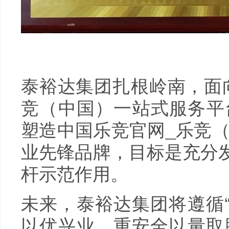
泰裕达集团扎根岭南，面
竞（中国）一站式服务平
塑造中国乐竞官网_乐竞（
业先锋品牌，目标是充分
杆示范作用。
未来，泰裕达集团将遵循
以优兴业、重安全以量取