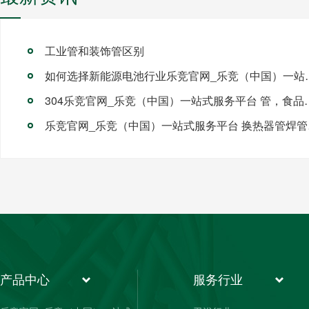
工业管和装饰管区别
如何选择新能源电池行业
304乐竞官网_乐竞（中国）
乐竞官网
产品中心
服务行业