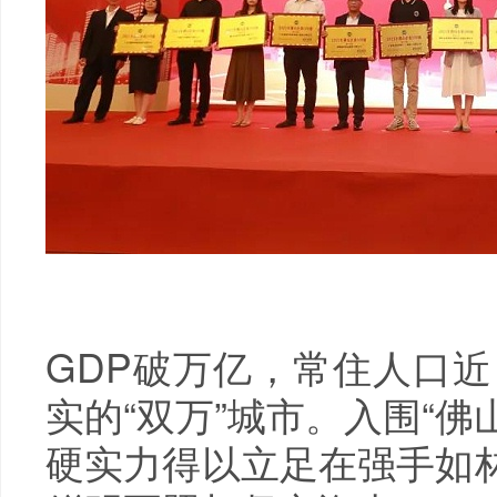
GDP破万亿，常住人口近
实的“双万”城市。入围“佛
硬实力得以立足在强手如