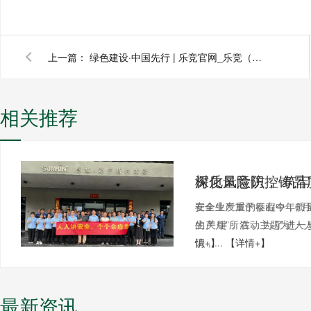
上一篇：
绿色建设·中国先行 | 乐竞官网_乐竞（中国）一站式服务平台集团荣获《佛山市绿色建材目录》证书
相关推荐
在企业发展的征程中，质
安全生产重于泰山今年6月
的关键所在。为了进一
生产月”，活动主题为“人人
识，...
情+】
【详情+】
最新资讯