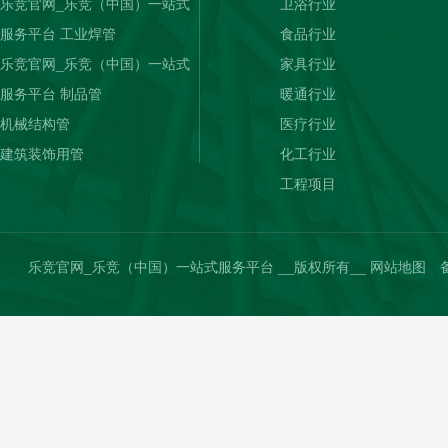
乐竞官网_乐竞（中国）一站式
卫浴行业
服务平台 工业焊管
食品行业
乐竞官网_乐竞（中国）一站式
家具行业
服务平台 制品管
暖通行业
机械结构管
医疗行业
建筑装饰用管
化工行业
工程项目
乐竞官网_乐竞（中国）一站式服务平台 __版权所有__
网站地图
备