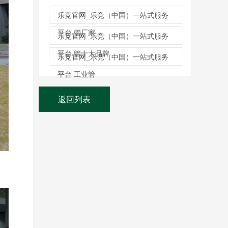
乐竞官网_乐竞（中国）一站式服务
平台 管厂家
乐竞官网_乐竞（中国）一站式服务
平台 管十大品牌
乐竞官网_乐竞（中国）一站式服务
平台 工业管
返回列表