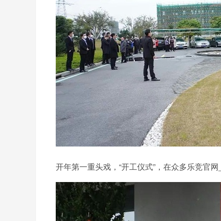
开年第一重头戏，“开工仪式”，在众多乐竞官