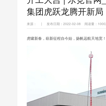
集团虎跃龙腾开新局
来源：
|
发布日期：2022-02-08
阅读量：
1000
虎啸新春，崭新征程自今始，扬帆远航天地宽