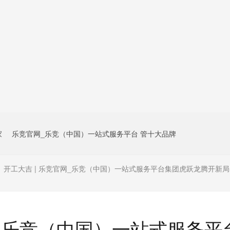
家
乐竞官网_乐竞（中国）一站式服务平台 管十大品牌
开工大吉 | 乐竞官网_乐竞（中国）一站式服务平台集团虎跃龙腾开新局
>
网_乐竞（中国）一站式服务平