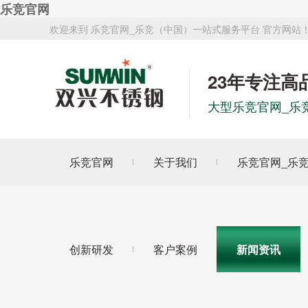
乐竞官网
欢迎来到 乐竞官网_乐竞（中国）一站式服务平台 官方网站
23年专注高
大型乐竞官网_乐
乐竞官网
关于我们
乐竞官网_乐
创新研发
客户案例
新闻资讯