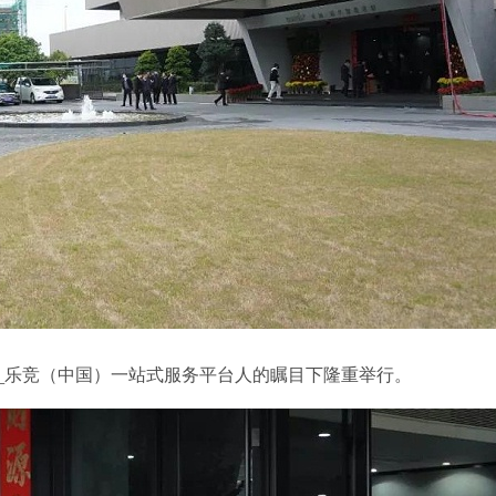
网_乐竞（中国）一站式服务平台人的瞩目下隆重举行。