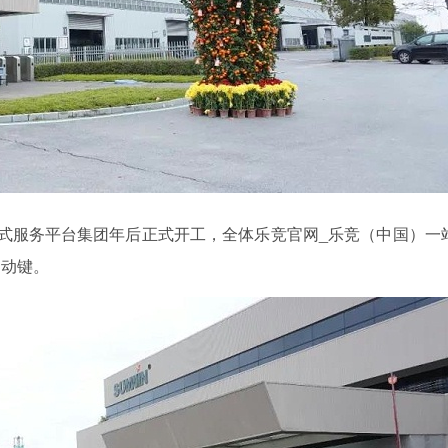
式服务平台集团年后正式开工，全体乐竞官网_乐竞（中国）一
启动键。