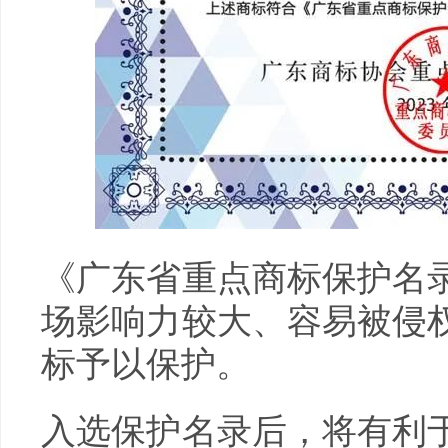
《广东省重点商标保护名
场影响力较大、容易被侵
标予以保护。
入选保护名录后，将有利