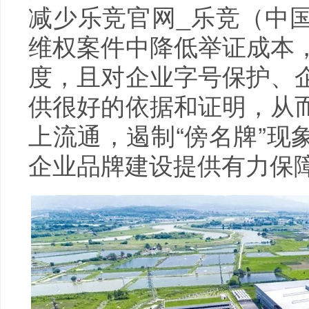
减少乐竞官网_乐竞（中
维权案件中降低举证成本
度，且对企业字号保护、
供很好的依据和证明，从
上流通，遏制“傍名牌”现
企业品牌建设提供有力保