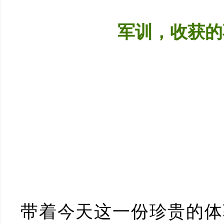
军训，收获的
带着今天这一份珍贵的体