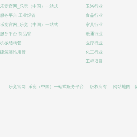
乐竞官网_乐竞（中国）一站式
卫浴行业
服务平台 工业焊管
食品行业
乐竞官网_乐竞（中国）一站式
家具行业
服务平台 制品管
暖通行业
机械结构管
医疗行业
建筑装饰用管
化工行业
工程项目
乐竞官网_乐竞（中国）一站式服务平台 __版权所有__
网站地图
备