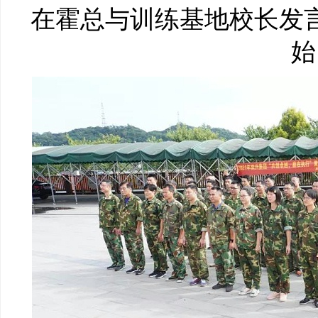
在霍总与训练基地校长发
始