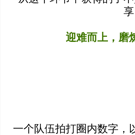
享
迎难而上，磨
一个队伍拍打圈内数字，