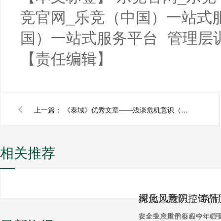
竞官网_乐竞（中国）一站式
国）一站式服务平台
管理层
【责任编辑】
上一篇：
《泰域》优秀文章——浅谈危机意识（乐竞官网_乐竞（中国）一站式服务平台/刘赛涛）
相关推荐
在企业发展的征程中，质
安全生产重于泰山今年6月