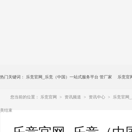
热门关键词：
乐竞官网_乐竞（中国）一站式服务平台 管厂家
乐竞官
您当前的位置：
乐竞官网
资讯频道
资讯中心
乐竞官网
>
>
>
乐竞官网_乐竞（中国）一站式服务平台 工业管
美结束
乐竞官网_乐竞（中