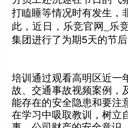
打瞌睡等情况时有发生，
此，近日，乐竞官网_乐
5天的节
集团进行了为期
培训通过观看高明区近一
故、交通事故视频案例，
能存在的安全隐患和要注
在学习中吸取教训，树立
事、公司财产的安全意识