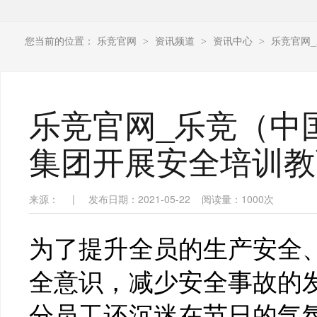
您当前的位置：
乐竞官网
资讯频道
资讯中心
乐竞官网
>
>
>
乐竞官网_乐竞（中国）一站式服务平台 工业管
乐竞官网_乐竞（中
集团开展安全培训教
来源：
|
发布日期：2021-05-22
阅读量：
1000
次
为了提升全员的生产安全
全意识，减少安全事故的
分员工还沉迷在节日的气