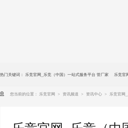
热门关键词：
乐竞官网_乐竞（中国）一站式服务平台 管厂家
乐竞官
您当前的位置：
乐竞官网
资讯频道
资讯中心
乐竞官网
>
>
>
乐竞官网_乐竞（中国）一站式服务平台 工业管
乐竞官网_乐竞（中