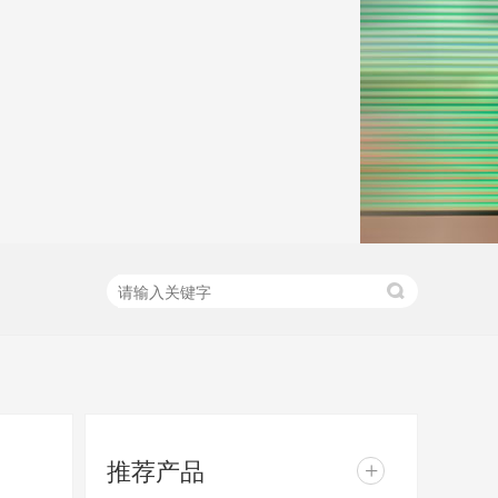
推荐产品
+