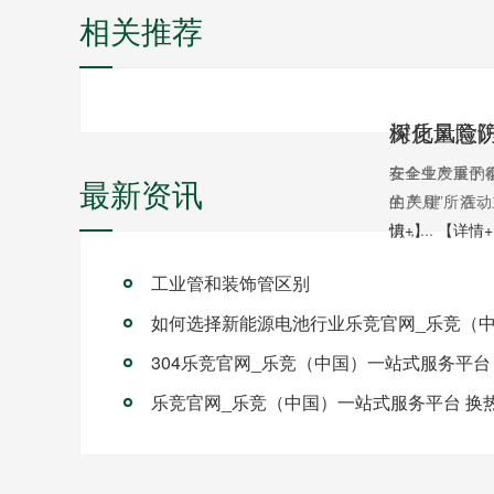
相关推荐
在企业发展的
安全生产重于泰
最新资讯
的关键所在
生产月”，活动
识，...
情+】
【详情
工业管和装饰管区别