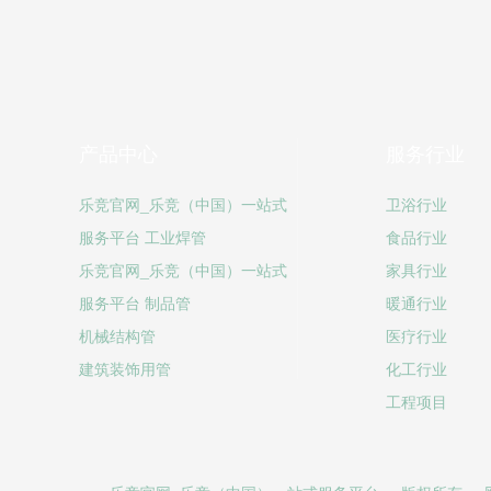
产品中心
服务行业
乐竞官网_乐竞（中国）一站式
卫浴行业
服务平台 工业焊管
食品行业
乐竞官网_乐竞（中国）一站式
家具行业
服务平台 制品管
暖通行业
机械结构管
医疗行业
建筑装饰用管
化工行业
工程项目