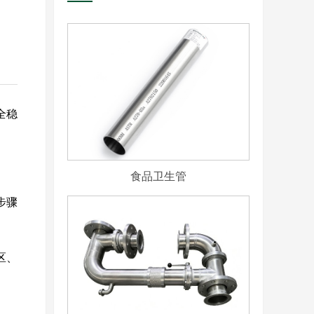
全稳
食品卫生管
步骤
区、