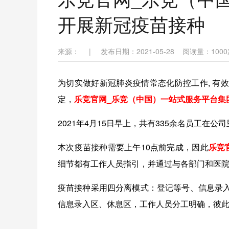
开展新冠疫苗接种
来源：
|
发布日期：2021-05-28
阅读量：
1000
为切实做好新冠肺炎疫情常态化防控工作
, 
定，
乐竞官网_乐竞（中国）一站式服务平台集
2021年4月15日早上，共有335余名员工在
本次疫苗接种需要上午
10点前完成，因此
乐竞
细节都有工作人员指引，并通过与各部门和医
疫苗接种采用四分离模式：登记等号、信息录
信息录入区、休息区，工作人员分工明确，彼