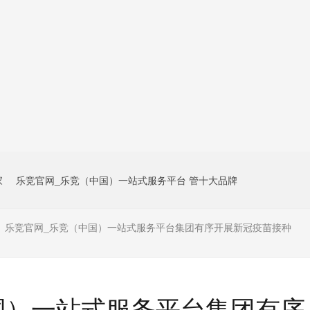
家
乐竞官网_乐竞（中国）一站式服务平台 管十大品牌
乐竞官网_乐竞（中国）一站式服务平台集团有序开展新冠疫苗接种
>
国）一站式服务平台集团有序