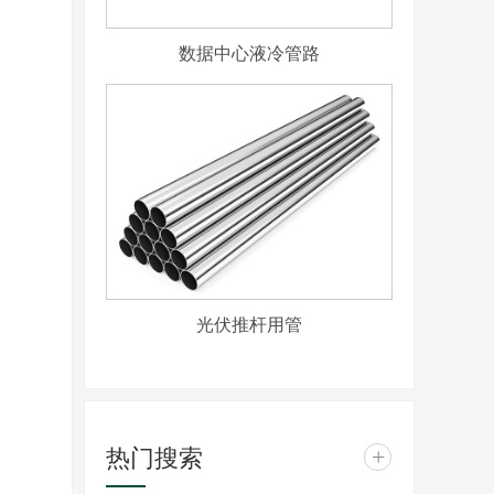
数据中心液冷管路
光伏推杆用管
热门搜索
+