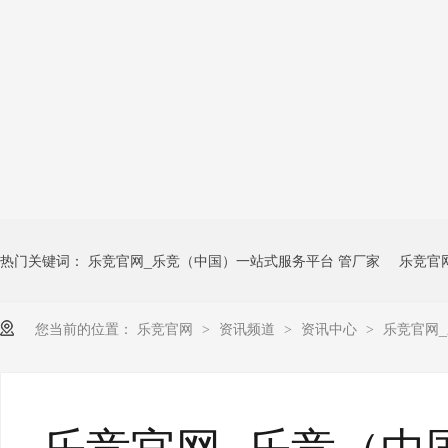
热门关键词：
乐竞官网_乐竞（中国）一站式服务平台 管厂家
乐竞官
您当前的位置：
乐竞官网
资讯频道
资讯中心
乐竞官网
>
>
>
乐竞官网_乐竞（中国）一站式服务平台 工业管
乐竞官网_乐竞（中