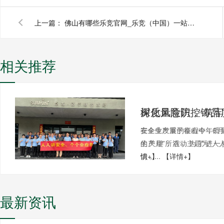
上一篇：
佛山有哪些乐竞官网_乐竞（中国）一站式服务平台 换热管生产厂家？
相关推荐
在企业发展的征程中，质
安全生产重于泰山今年6月
的关键所在。为了进一
生产月”，活动主题为“人人
识，...
情+】
【详情+】
最新资讯