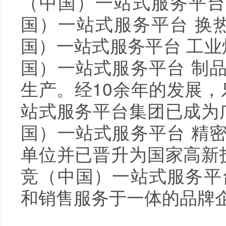
（中国）一站式服务平台
国）一站式服务平台 换
国）一站式服务平台 工业
国）一站式服务平台 制
生产。经10余年的发展，
站式服务平台集团已成为
国）一站式服务平台 精
单位并已晋升为国家高新
竞（中国）一站式服务平
和销售服务于一体的品牌