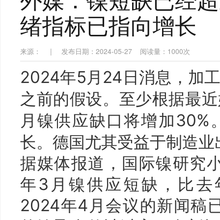
绪指标已指向增长
来源：
|
发布日期：2024-05-27
阅读量：
1000
次
2024年5月24日消息，
之前的假设。至少根据最近媒
月镍供应缺口将增加30%
长。德国尤其受益于制造业
据媒体报道，国际镍研究小组(
年3月镍供应短缺，比去年
2024年4月会议的新闻稿