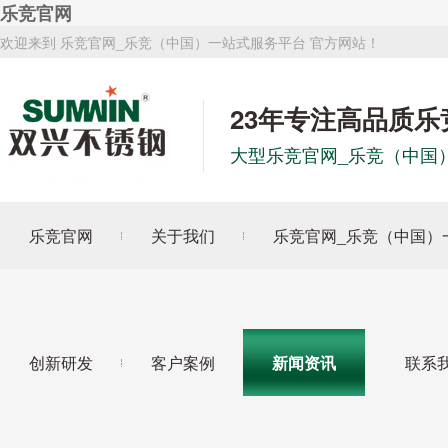
乐竞官网
欢迎来到 乐竞官网_乐竞（中国）一站式服务平台 官方网站！
23年专注高品质乐
大型乐竞官网_乐竞（中国
乐竞官网
关于我们
乐竞官网_乐竞（中国）
创新研发
客户案例
新闻资讯
联系