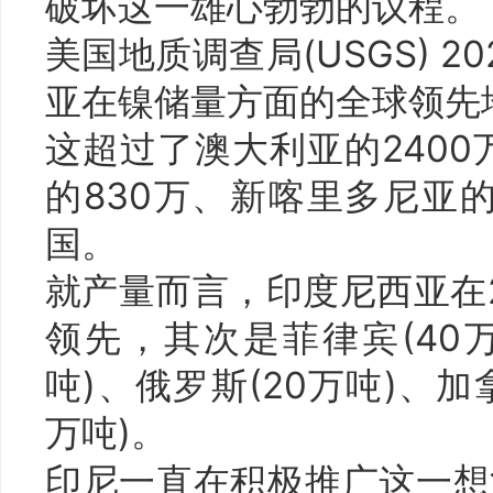
破坏这一雄心勃勃的议程。
美国地质调查局(USGS) 
亚在镍储量方面的全球领先地
这超过了澳大利亚的2400
的830万、新喀里多尼亚的
国。
就产量而言，印度尼西亚在2
领先，其次是菲律宾(40万
吨)、俄罗斯(20万吨)、加拿
万吨)。
印尼一直在积极推广这一想