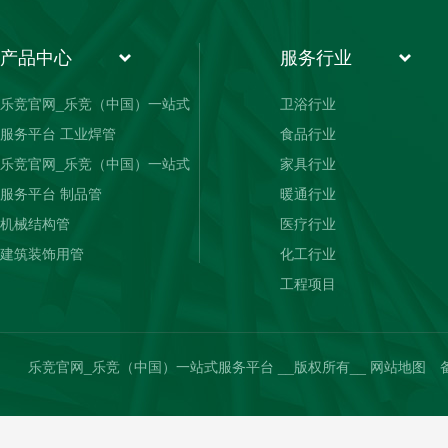
产品中心
服务行业
乐竞官网_乐竞（中国）一站式
卫浴行业
服务平台 工业焊管
食品行业
乐竞官网_乐竞（中国）一站式
家具行业
服务平台 制品管
暖通行业
机械结构管
医疗行业
建筑装饰用管
化工行业
工程项目
乐竞官网_乐竞（中国）一站式服务平台 __版权所有__
网站地图
备