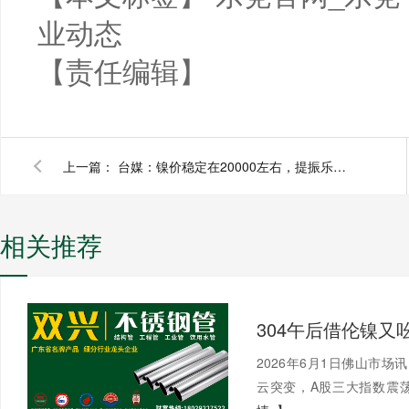
业动态
【责任编辑】
上一篇：
台媒：镍价稳定在20000左右，提振乐竞官网_乐竞（中国）一站式服务平台 出口价格
相关推荐
2026年6月1日佛山市场
云突变，A股三大指数震荡