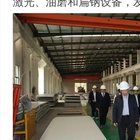
激光、油磨和扁钢设备，