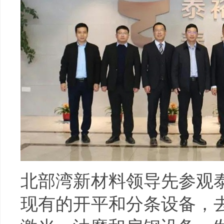
北部湾新材料领导先参观
现有的开平和分条设备，