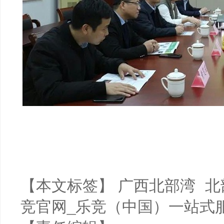
【本文标签】
广西北部湾
北
竞官网_乐竞（中国）一站式