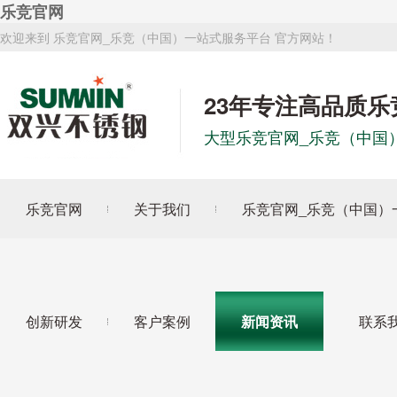
乐竞官网
欢迎来到 乐竞官网_乐竞（中国）一站式服务平台 官方网站！
23年专注高品质乐
大型乐竞官网_乐竞（中国
乐竞官网
关于我们
乐竞官网_乐竞（中国）
创新研发
客户案例
新闻资讯
联系