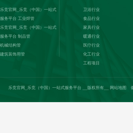
乐竞官网_乐竞（中国）一站式
卫浴行业
服务平台 工业焊管
食品行业
乐竞官网_乐竞（中国）一站式
家具行业
服务平台 制品管
暖通行业
机械结构管
医疗行业
建筑装饰用管
化工行业
工程项目
乐竞官网_乐竞（中国）一站式服务平台 __版权所有__
网站地图
备