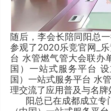
随后，李会长陪同阳总一
参观了2020乐竞官网_
台 水管燃气管大会联办单
国）一站式服务平台 设
国）一站式服务平台 水
理交流了应用普及与名牌
阳总已在成都成立专门