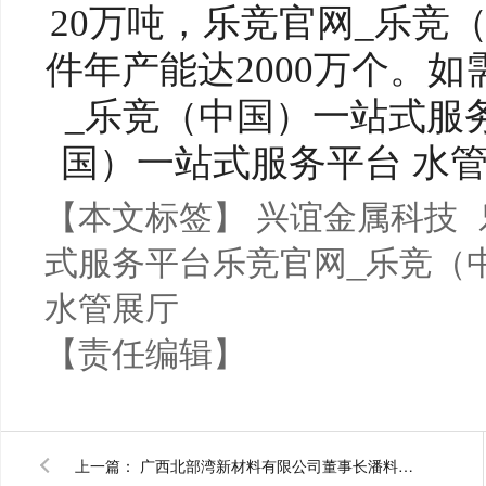
20万吨，乐竞官网_乐竞
件年产能达2000万个。
_乐竞（中国）一站式服
国）一站式服务平台 水
【本文标签】
兴谊金属科技
式服务平台乐竞官网_乐竞（
水管展厅
【责任编辑】
上一篇：
广西北部湾新材料有限公司董事长潘料庭一行莅临泰铭参观指导