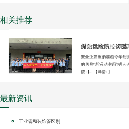
相关推荐
在企业发展的征程中，质
安全生产重于泰山今年6月
的关键所在。为了进一
生产月”，活动主题为“人人
识，...
情+】
【详情+】
最新资讯
工业管和装饰管区别