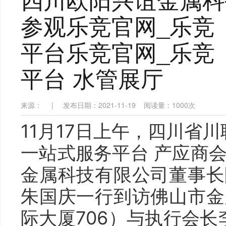
参观乐竞官网_乐竞
平台乐竞官网_乐竞
平台 水管展厅
来源：
|
发布日期：2021-11-19
阅读量：
1000
次
11月17日上午，四川省
一站式服务平台 产应商
金属科技有限公司董事长
朱国庆一行到访佛山市金
际大厦706）与执行会长