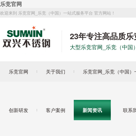
乐竞官网
欢迎来到 乐竞官网_乐竞（中国）一站式服务平台 官方网站！
23年专注高品质乐
大型乐竞官网_乐竞（中国
乐竞官网
关于我们
乐竞官网_乐竞（中国）
创新研发
客户案例
新闻资讯
联系